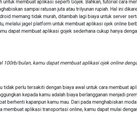
iah untuk membuat aplikasi seperti Gojek. Bahkan, tutorial cara me
ghabiskan sampai ratusan juta atau trilyunan rupiah. Hal ini dika
droid memang tidak murah, ditambah lagi biaya untuk server sert
itu, melalui jagel platform untuk membuat aplikasi ojek online be
kamu dapat membuat aplikasi gojek sederhana cukup hanya deng
100rb/bulan, kamu dapat membuat aplikasi ojek online dengan 
tidak perlu tersakiti dengan biaya awal untuk cara membuat apli
anggungkan kepada kamu adalah biaya berlangganan menjadi pre
apat berhenti kapanpun kamu mau. Dari pada menghabiskan moda
ra membuat aplikasi transportasi online, kamu dapat mulai deng