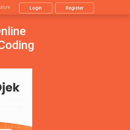
ature
Login
Register
nline
 Coding