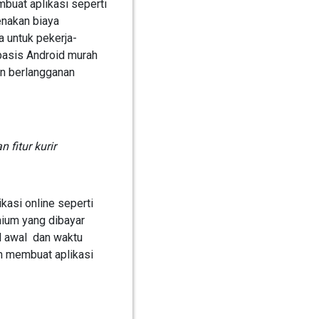
mbuat aplikasi seperti
renakan biaya
a untuk pekerja-
rbasis Android murah
an berlangganan
fitur kurir
kasi online seperti
mium yang dibayar
l awal dan waktu
an membuat aplikasi