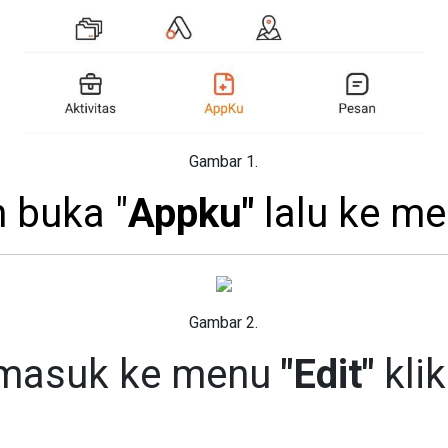
Gambar 1.
n buka "
Appku"
lalu ke me
Gambar 2.
 masuk ke menu
"Edit"
klik